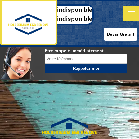
indisponible
indisponible
Devis Gratuit
Etre rappelé immédiatement: