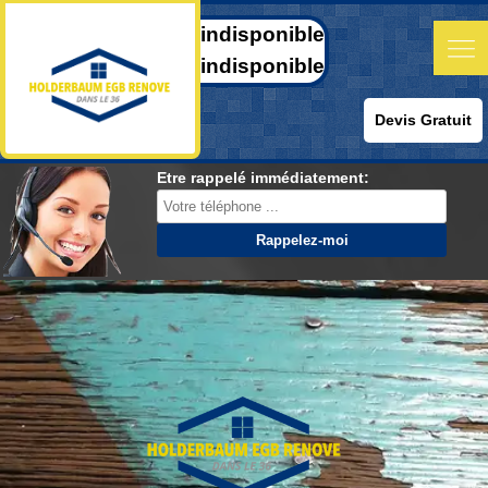
indisponible
indisponible
Devis Gratuit
Etre rappelé immédiatement: