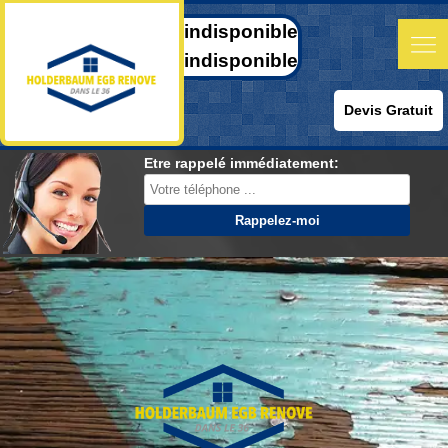
indisponible
indisponible
Devis Gratuit
Etre rappelé immédiatement: