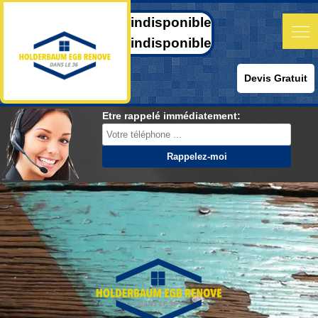
indisponible
indisponible
Devis Gratuit
Etre rappelé immédiatement: