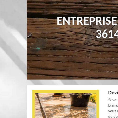
ENTREPRISE
361
Devi
Si vo
la mi
vous 
de de