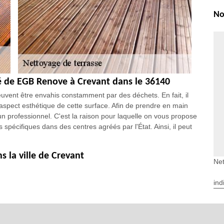
No
té de EGB Renove à Crevant dans le 36140
uvent être envahis constamment par des déchets. En fait, il
'aspect esthétique de cette surface. Afin de prendre en main
un professionnel. C'est la raison pour laquelle on vous propose
spécifiques dans des centres agréés par l'État. Ainsi, il peut
s la ville de Crevant
Net
s. En effet, il est possible de procéder au nettoyage de ces
nsable de faire appel à un professionnel. De ce fait, il est
ind
vaux. Sachez qu'il peut garantir une meilleure qualité de
 faire le travail en respectant les délais impartis. Si vous voulez
isitiez son site web.