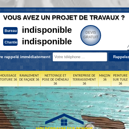
VOUS AVEZ UN PROJET DE TRAVAUX ?
indisponible
Bureau
DEVIS
GRATUIT
indisponible
Chantier
re rappelé immédiatement:
MOUSSAGE
RAVALEMENT
NETTOYAGE ET
ENTREPRISE DE
MAÇON
PEINTURE
 TOITURE 36
DE FAÇADE 36
POSE DE CHÉNEAU
TERRASSEMENT
36
SUR TUILE
36
36
36