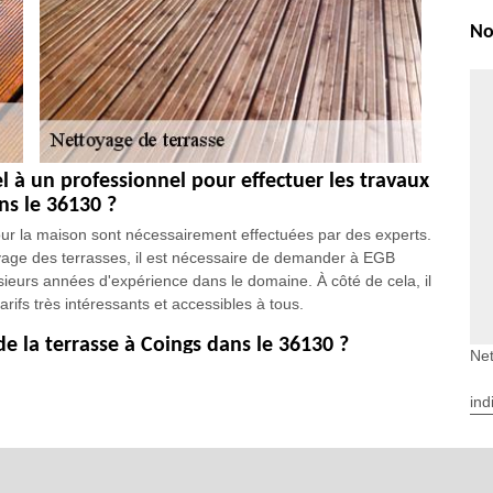
No
el à un professionnel pour effectuer les travaux
ns le 36130 ?
pour la maison sont nécessairement effectuées par des experts.
oyage des terrasses, il est nécessaire de demander à EGB
lusieurs années d'expérience dans le domaine. À côté de cela, il
rifs très intéressants et accessibles à tous.
de la terrasse à Coings dans le 36130 ?
Net
x en termes d'entretien. En effet, sachez qu'il est possible
vous voulez avoir une meilleure qualité de travail, il est
ind
e domaine. Par conséquent, il est indispensable de faire appel
 meilleure option pour prendre en main les opérations.
é de travail.