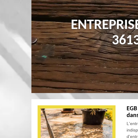
ENTREPRIS
361
EGB 
dans
L'ent
indisp
d'ent