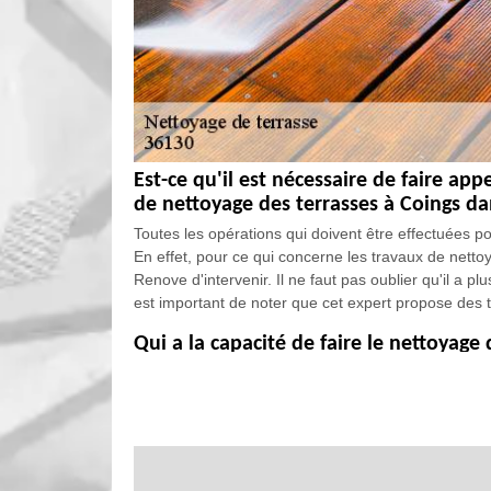
Est-ce qu'il est nécessaire de faire app
de nettoyage des terrasses à Coings da
Toutes les opérations qui doivent être effectuées 
En effet, pour ce qui concerne les travaux de nett
Renove d'intervenir. Il ne faut pas oublier qu'il a p
est important de noter que cet expert propose des ta
Qui a la capacité de faire le nettoyage 
Les travaux qui concernent les maisons sont nombreu
de faire des travaux de nettoyage de la terrasse. Si 
nécessaire de faire appel à un professionnel dans l
à un professionnel. EGB Renove peut constituer une
N'oubliez pas qu'il peut garantir une meilleure qualit