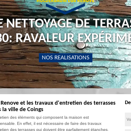
E NETTOYAGE DE TERRA
30: RAVALEUR EXPÉRIM
NOS REALISATIONS
De
Renove et les travaux d'entretien des terrasses
 la ville de Coings
retien des éléments qui composent la maison est
ensable. En effet, il est nécessaire de faire des travaux
retien des terrasses qui doivent être parfaitement étanches.