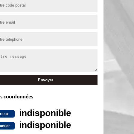
s coordonnées
indisponible
reau
indisponible
antier