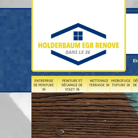
Et
ENTREPRISE
PEINTURE ET
NETTOYAGE
HYDROFUGE
DÉ
DE PEINTURE
DÉCAPAGE DE
TERRASSE 36
TOITURE 36
DE
36
VOLET 36