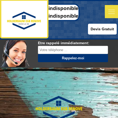
indisponible
indisponible
Devis Gratuit
Etre rappelé immédiatement: