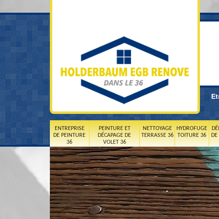
Et
ENTREPRISE
PEINTURE ET
NETTOYAGE
HYDROFUGE
DÉ
DE PEINTURE
DÉCAPAGE DE
TERRASSE 36
TOITURE 36
DE
36
VOLET 36