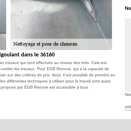
No
igoulant dans le 36160
des travaux qui sont effectués au niveau des toits. Cela est
ut confier les travaux. Pour EGB Renove, qui a la capacité de
er sur des critères de prix. Ainsi, il est possible de prendre en
es différentes techniques à utiliser pour le travail sont aussi
x proposé par EGB Renove est accessible à tous.
Net
pour effectuer les travaux de nettoyage des
ind
ement à confier à un couvreur professionnel. En effet, vous
les opérations. Sachez qu'il dispose des matériels
l'art. À côté de cela, veuillez noter qu'il garantit une meilleure
s informations, il est nécessaire de visiter son site web.