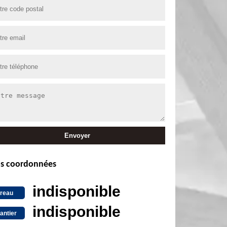
s coordonnées
indisponible
reau
indisponible
antier