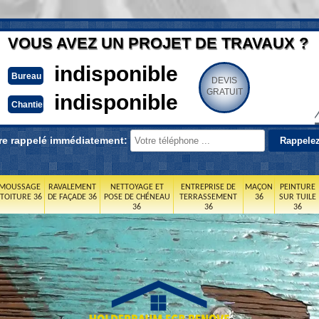
VOUS AVEZ UN PROJET DE TRAVAUX ?
indisponible
Bureau
DEVIS
GRATUIT
indisponible
Chantier
re rappelé immédiatement:
MOUSSAGE
RAVALEMENT
NETTOYAGE ET
ENTREPRISE DE
MAÇON
PEINTURE
 TOITURE 36
DE FAÇADE 36
POSE DE CHÉNEAU
TERRASSEMENT
36
SUR TUILE
36
36
36