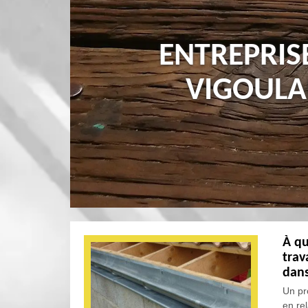
ENTREPRIS
VIGOULA
À qu
trav
dans
Un pr
en rel