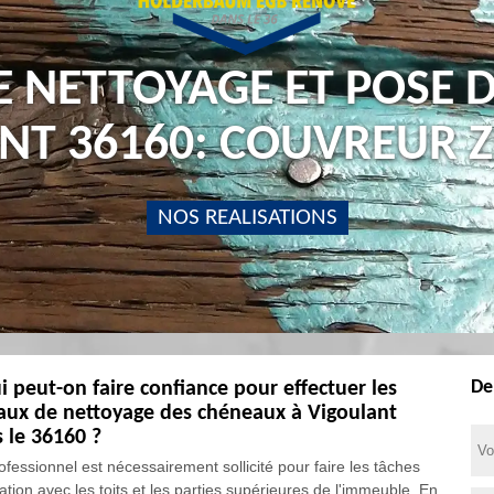
E NETTOYAGE ET POSE 
NT 36160: COUVREUR 
NOS REALISATIONS
De
i peut-on faire confiance pour effectuer les
aux de nettoyage des chéneaux à Vigoulant
 le 36160 ?
ofessionnel est nécessairement sollicité pour faire les tâches
ation avec les toits et les parties supérieures de l'immeuble. En