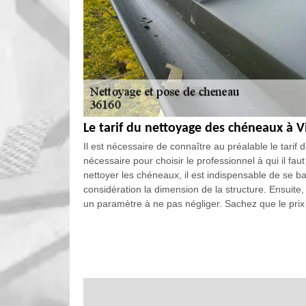
Le tarif du nettoyage des chéneaux à V
Il est nécessaire de connaître au préalable le tarif 
nécessaire pour choisir le professionnel à qui il fa
nettoyer les chéneaux, il est indispensable de se bas
considération la dimension de la structure. Ensuite, l
un paramètre à ne pas négliger. Sachez que le pri
Les raisons de demander à EGB Renove 
chéneaux dans la ville de Vigoulant
Les travaux de nettoyage des chéneaux sont normal
avez la possibilité de demander à EGB Renove pour 
nécessaires pour faire les travaux dans les règles de 
qualité de travail. Si vous avez besoin de plus ample