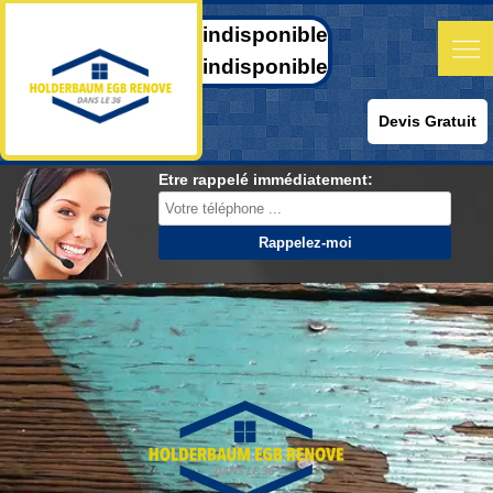
indisponible
indisponible
Devis Gratuit
Etre rappelé immédiatement: