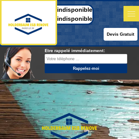
indisponible
indisponible
Devis Gratuit
Etre rappelé immédiatement: