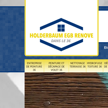
Et
ENTREPRISE
PEINTURE ET
NETTOYAGE
HYDROFUGE
DÉ
DE PEINTURE
DÉCAPAGE DE
TERRASSE 36
TOITURE 36
DE
36
VOLET 36