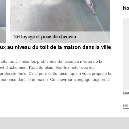
No
aux au niveau du toit de la maison dans la ville
étaires à limiter les problèmes de fuites au niveau de la
ent d'acheminer l'eau de pluie. Veuillez noter que les
professionnels. C'est pour cette raison qu'on vous propose le
xpérience dans le domaine. Ce couvreur s'engage toujours à
Net
er les travaux de nettoyage des chéneaux à
ind
 maison sont très difficiles et très dangereux. En effet, ces
u sol. Ainsi, pour effectuer les travaux, il faut utiliser des
 usage est obligatoire pour éviter les désagréments et les
EGB Renove pour le travail. À côté de cela, sachez qu'il est