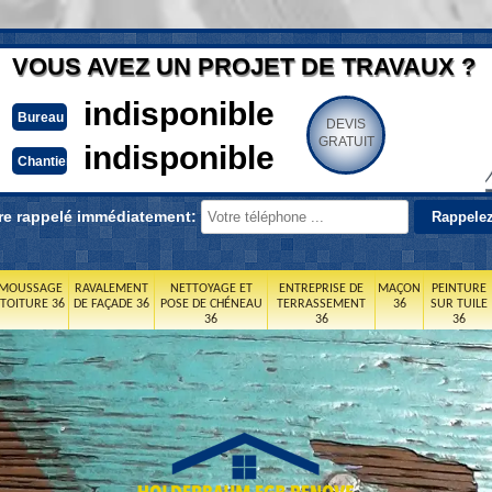
VOUS AVEZ UN PROJET DE TRAVAUX ?
indisponible
Bureau
DEVIS
GRATUIT
indisponible
Chantier
re rappelé immédiatement:
MOUSSAGE
RAVALEMENT
NETTOYAGE ET
ENTREPRISE DE
MAÇON
PEINTURE
 TOITURE 36
DE FAÇADE 36
POSE DE CHÉNEAU
TERRASSEMENT
36
SUR TUILE
36
36
36