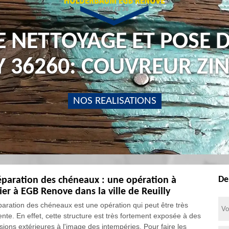
E NETTOYAGE ET POSE 
Y 36260: COUVREUR Z
NOS REALISATIONS
De
éparation des chéneaux : une opération à
ier à EGB Renove dans la ville de Reuilly
paration des chéneaux est une opération qui peut être très
ente. En effet, cette structure est très fortement exposée à des
sions extérieures à l'image des intempéries. Pour faire les