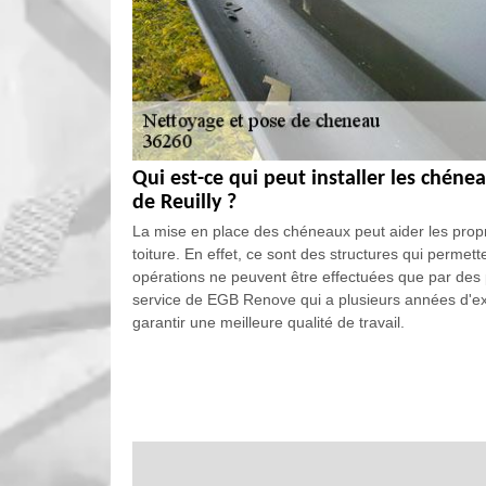
Qui est-ce qui peut installer les chéne
de Reuilly ?
La mise en place des chéneaux peut aider les propri
toiture. En effet, ce sont des structures qui permett
opérations ne peuvent être effectuées que par des 
service de EGB Renove qui a plusieurs années d'e
garantir une meilleure qualité de travail.
Les matériels de sécurité pour effectu
Reuilly dans le 36260 et ses environs
Les travaux qui se font au niveau de la toiture de la
interventions se font à plusieurs dizaines de mètres d
équipements de protection individuelle ou EPI. Leur
blessures. Ainsi, il est préférable de faire appel à 