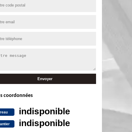
s coordonnées
indisponible
reau
indisponible
antier