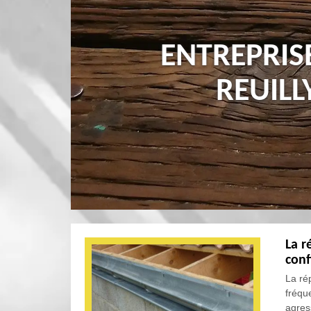
ENTREPRIS
REUILL
La r
conf
La ré
fréqu
agres