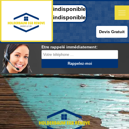
indisponible
indisponible
Devis Gratuit
Etre rappelé immédiatement: