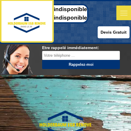
indisponible
indisponible
Devis Gratuit
Etre rappelé immédiatement: