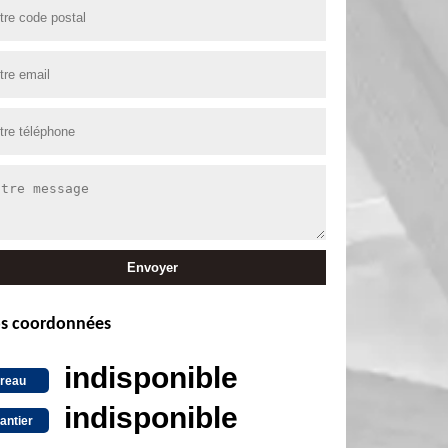
s coordonnées
indisponible
reau
indisponible
antier