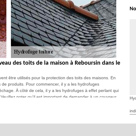
No
iveau des toits de la maison à Reboursin dans le
nt être utilisés pour la protection des toits des maisons. En
ies de produits. Pour commencer, il y a les hydrofuges
échage. À côté de cela, il y a les hydrofuges à effet perlant qui
 Veuillez noter qu'il est important de demander à un couvreur
Hyd
ind
 couvreur pour faire le travail de mise en
oursin dans le 36150
nnel pour faire les opérations concernant les parties
t de lui confier les opérations de mise en place des hydrofuges