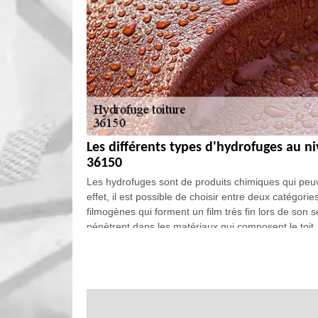
Les différents types d'hydrofuges au n
36150
Les hydrofuges sont de produits chimiques qui peuve
effet, il est possible de choisir entre deux catégor
filmogènes qui forment un film très fin lors de son s
pénètrent dans les matériaux qui composent le toit.
comme EGB Renove pour effectuer les opérations.
Les avantages de demander à un artisan
place des hydrofuges de toiture à Reb
Il est très avantageux de faire appel à un professio
supérieures de l'immeuble. En effet, il est importan