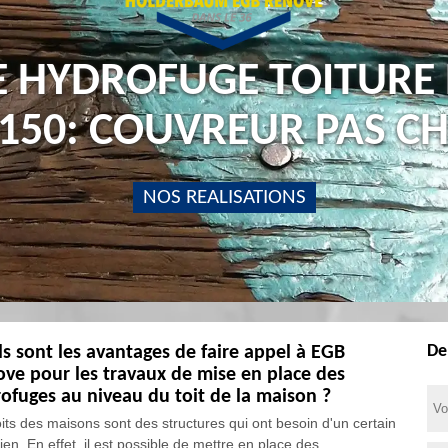
E HYDROFUGE TOITURE
150: COUVREUR PAS C
NOS REALISATIONS
De
s sont les avantages de faire appel à EGB
ve pour les travaux de mise en place des
ofuges au niveau du toit de la maison ?
oits des maisons sont des structures qui ont besoin d'un certain
ien. En effet, il est possible de mettre en place des