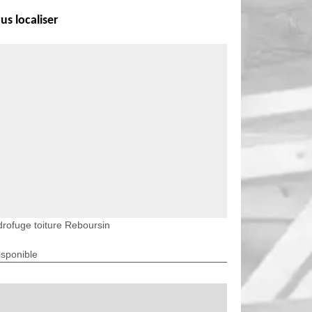
us localiser
rofuge toiture Reboursin
isponible