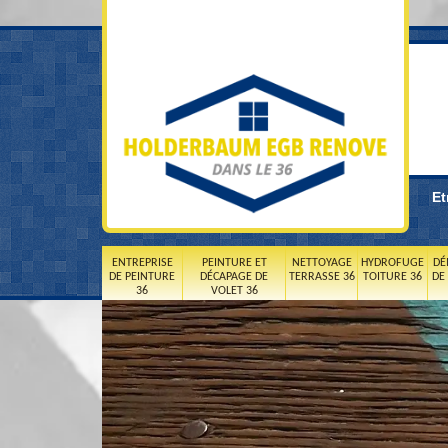
Et
ENTREPRISE
PEINTURE ET
NETTOYAGE
HYDROFUGE
DÉ
DE PEINTURE
DÉCAPAGE DE
TERRASSE 36
TOITURE 36
DE
36
VOLET 36