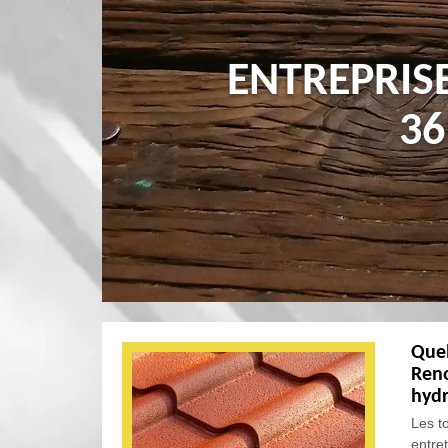
ENTREPRIS
36
Quel
Reno
hydr
Les t
entret