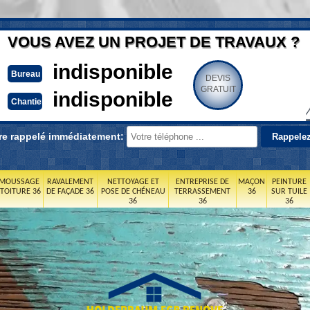
VOUS AVEZ UN PROJET DE TRAVAUX ?
indisponible
Bureau
DEVIS
GRATUIT
indisponible
Chantier
re rappelé immédiatement:
MOUSSAGE
RAVALEMENT
NETTOYAGE ET
ENTREPRISE DE
MAÇON
PEINTURE
 TOITURE 36
DE FAÇADE 36
POSE DE CHÉNEAU
TERRASSEMENT
36
SUR TUILE
36
36
36