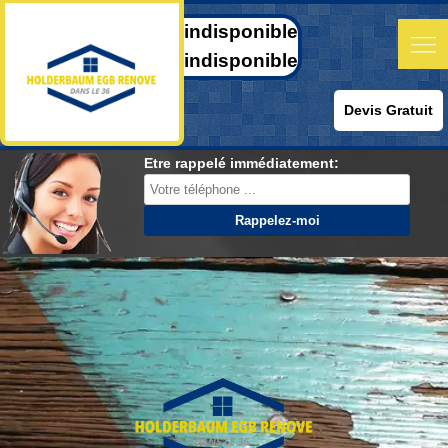
indisponible
indisponible
Devis Gratuit
Etre rappelé immédiatement: