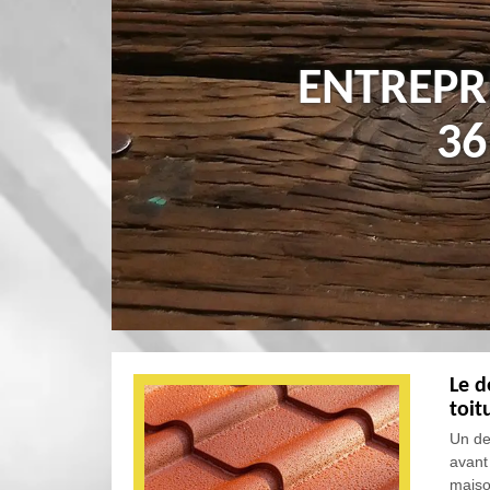
ENTREPR
36
Le d
toit
Un de
avant 
maison