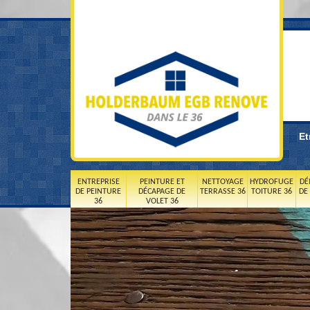
Et
ENTREPRISE
PEINTURE ET
NETTOYAGE
HYDROFUGE
DÉ
DE PEINTURE
DÉCAPAGE DE
TERRASSE 36
TOITURE 36
DE
36
VOLET 36