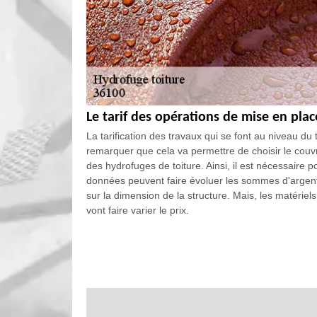
Le tarif des opérations de mise en pla
La tarification des travaux qui se font au niveau du t
remarquer que cela va permettre de choisir le couvr
des hydrofuges de toiture. Ainsi, il est nécessaire p
données peuvent faire évoluer les sommes d'argent né
sur la dimension de la structure. Mais, les matériel
vont faire varier le prix.
Hydrofuge de toit et de tuile
Hydrofuger une toiture est une activité importante pou
opération qui vous aide à éviter la fuite et l’infiltra
professionnel pour la mise en œuvre d’un traitement 
résultat fiable et durable. Faite confiance au bon p
un endroit qui peut vous faire sentir confortablemen