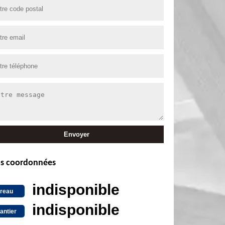
s coordonnées
indisponible
reau
indisponible
antier