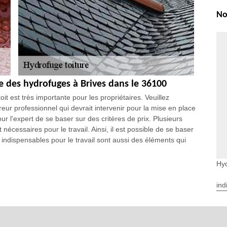
No
ce des hydrofuges à Brives dans le 36100
oit est très importante pour les propriétaires. Veuillez
eur professionnel qui devrait intervenir pour la mise en place
our l'expert de se baser sur des critères de prix. Plusieurs
cessaires pour le travail. Ainsi, il est possible de se baser
s indispensables pour le travail sont aussi des éléments qui
Hyd
r renforcer la fiabilité d’étanchéité d’un toit. C’est une
ind
tion d’eau sur la toiture. Faire confiance à un prestataire
d’hydrofuge d’un toit et d’une tuile vous aide à obtenir un
restataire parce que votre famille et vous méritent de vivre dans
t installer chez vous.