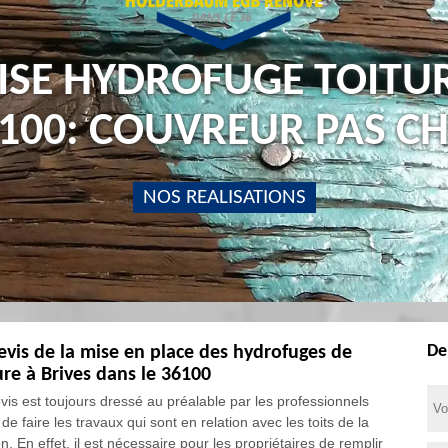
ISE HYDROFUGE TOITUR
100: COUVREUR PAS C
NOS REALISATIONS
De
evis de la mise en place des hydrofuges de
ure à Brives dans le 36100
vis est toujours dressé au préalable par les professionnels
de faire les travaux qui sont en relation avec les toits de la
. En effet, il est nécessaire pour les propriétaires de remplir