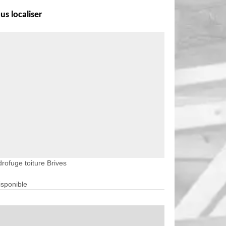
us localiser
rofuge toiture Brives
isponible