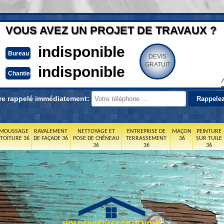
VOUS AVEZ UN PROJET DE TRAVAUX ?
indisponible
Bureau
DEVIS
GRATUIT
indisponible
Chantier
re rappelé immédiatement:
MOUSSAGE
RAVALEMENT
NETTOYAGE ET
ENTREPRISE DE
MAÇON
PEINTURE
 TOITURE 36
DE FAÇADE 36
POSE DE CHÉNEAU
TERRASSEMENT
36
SUR TUILE
36
36
36