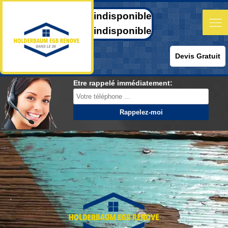
indisponible
indisponible
Devis Gratuit
Etre rappelé immédiatement: